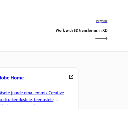
Järgmine
Work with 3D transforms in XD
dobe Home
äsete juurde oma lemmik Creative
oudi rakendustele, teenustele,
ilihaldusele ja muule.