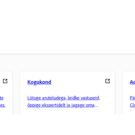
Kogukond
A
te
Liituge aruteludega, leidke vastuseid,
Pä
es.
õppige ekspertidelt ja jagage oma
Cl
teadmisi.
fa