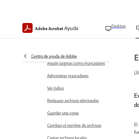
destacados
Desvincular cuentas en la nube
Visualizar y administrar los archivos
Desktop
Ayuda
Adobe Acrobat
Elegir modos de visualización de
PDF
Buscar texto en PDF
E
Centro de ayuda de Adobe
Añadir páginas como marcadores
Úl
Administrar marcadores
Ver índice
E
Restaurar archivos eliminados
d
Guardar una copia
El
Cambiar el nombre de archivos
fu
Cargar archivos locales