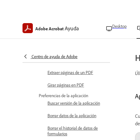
Agregar dibujos a PDF
Modificar imágenes
Desktop
Ayuda
Editar y organizar archivos PDF
Adobe Acrobat
Recortar páginas en un PDF
Insertar páginas en un PDF
H
Centro de ayuda de Adobe
Eliminar páginas en PDFs
Extraer páginas de un PDF
Úl
Girar páginas en PDF
A
Preferencias de la aplicación
Buscar versión de la aplicación
Borrar datos de la aplicación
Cu
de
Borrar el historial de datos de
formularios