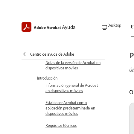
Desktop
Ayuda
Adobe Acrobat
Ayuda de Acrobat Mobile
Novedades
Novedades de Acrobat en
dispositivos móviles
P
Centro de ayuda de Adobe
Notas de la versión de Acrobat en
dispositivos móviles
Úl
Introducción
Información general de Acrobat
en dispositivos móviles
O
Establecer Acrobat como
aplicación predeterminada en
dispositivos móviles
Requisitos técnicos