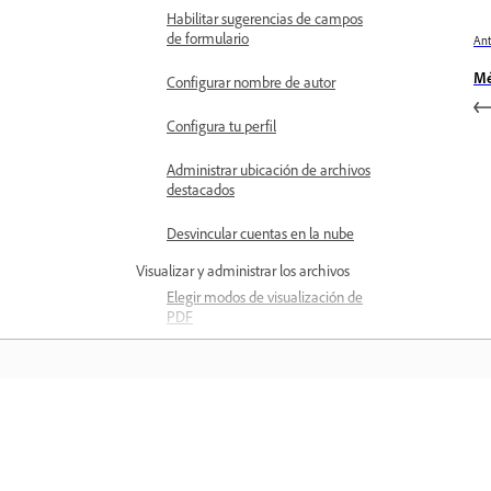
Habilitar sugerencias de campos
de formulario
Ant
Mé
Configurar nombre de autor
Configura tu perfil
Administrar ubicación de archivos
destacados
Desvincular cuentas en la nube
Visualizar y administrar los archivos
Elegir modos de visualización de
PDF
Buscar texto en PDF
Añadir páginas como marcadores
Aprender
Administrar marcadores