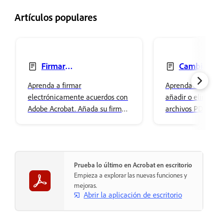
Artículos populares
Firmar
Cambiar, 
electrónicamente acuerdos
eliminar texto
Aprenda a firmar
Aprenda a cambi
electrónicamente acuerdos con
añadir o elimina
Adobe Acrobat. Añada su firma
archivos PDF ut
fácilmente y almacénela de
Acrobat. Ajuste 
forma segura en el
de la fuente y dé
Almacenamiento en la nube de
contenido.
Adobe.
Prueba lo último en Acrobat en escritorio
Empieza a explorar las nuevas funciones y
mejoras.
Abrir la aplicación de escritorio