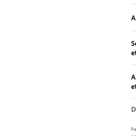
A
S
e
A
e
D
Pa