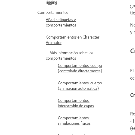
rigging
gr
ti
Comportamientos
Añadir etiquetas y
No
comportamientos
y 
Comportamientos en Character
Animator
C
Más información sobre los
comportamientos
Comportamientos: cuerpo
El
(controlado directamente)
ce
Comportamientos: cuerpo
(animación automática)
C
Comportamientos:
intercambio de capas
Re
Comportamientos:
• 
simulaciones físicas
(e