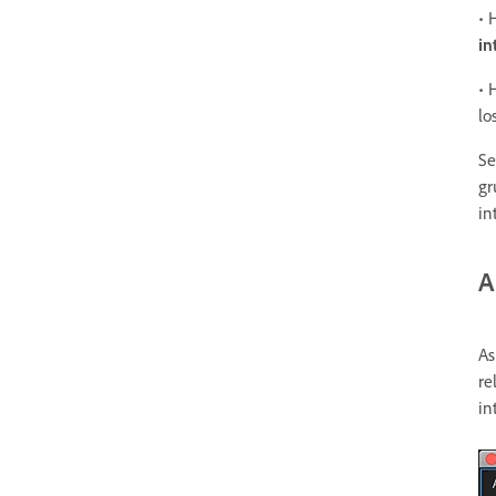
• 
in
• 
lo
Se
gr
in
A
As
re
in