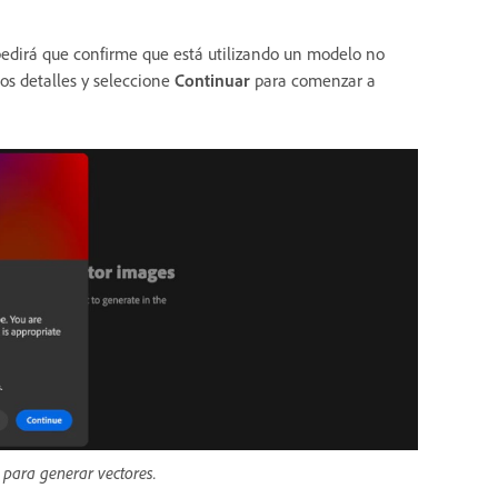
pedirá que confirme que está utilizando un modelo no
os detalles y seleccione
Continuar
para comenzar a
 para generar vectores.