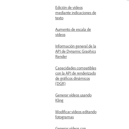
Edición de vídeos
mediante indicaciones de
texto
Aumento de escala de
vídeos
Información general de la
API de Dynamic Graphics
Render
Capacidades compatibles
con la API de renderizado
de gráficos dinámicos
(DGR)
Generar vídeos usando
Kling
Modificar vídeos editando
fotogramas
Generar vídeos con