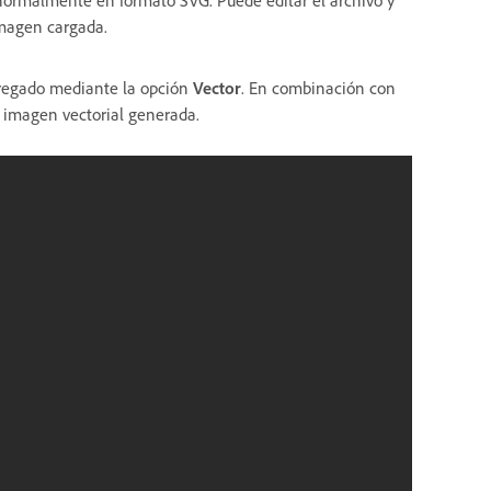
, normalmente en formato SVG. Puede editar el archivo y
imagen cargada.
gregado mediante la opción
Vector
. En combinación con
a imagen vectorial generada.