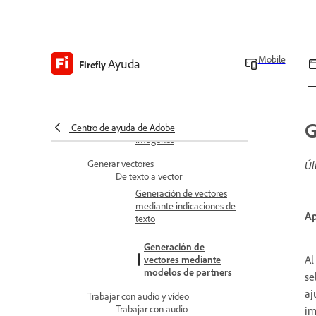
Precision Flow (beta)
Usar Relleno generativo
Usar la eliminación
Mobile
Ayuda
Firefly
generativa
Ampliar imágenes
G
Aumentar escala de
Centro de ayuda de Adobe
imágenes
Generar vectores
Úl
De texto a vector
Generación de vectores
mediante indicaciones de
Ap
texto
Generación de
Al
vectores mediante
modelos de partners
se
aj
Trabajar con audio y vídeo
Trabajar con audio
im