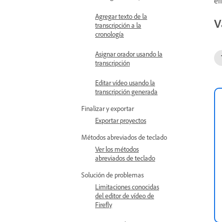
ef
Agregar texto de la
V
transcripción a la
cronología
Asignar orador usando la
transcripción
Editar vídeo usando la
transcripción generada
Finalizar y exportar
Exportar proyectos
Métodos abreviados de teclado
Ver los métodos
abreviados de teclado
Solución de problemas
Limitaciones conocidas
del editor de vídeo de
Firefly