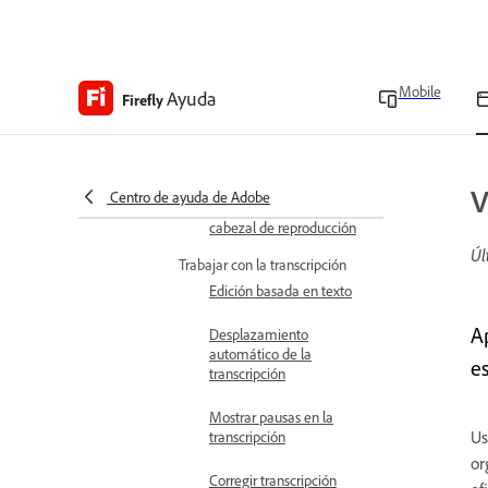
Usar herramienta de
división
Usar modo de ajuste
Mobile
Ayuda
Firefly
Recortar desde el principio
hasta el cabezal de
reproducción
V
Centro de ayuda de Adobe
Recortar final hasta el
cabezal de reproducción
Úl
Trabajar con la transcripción
Edición basada en texto
A
Desplazamiento
automático de la
e
transcripción
Mostrar pausas en la
U
transcripción
or
Corregir transcripción