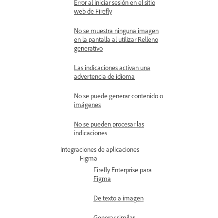
Error al iniciar sesión en el sitio
web de Firefly
No se muestra ninguna imagen
en la pantalla al utilizar Relleno
generativo
Las indicaciones activan una
advertencia de idioma
No se puede generar contenido o
imágenes
No se pueden procesar las
indicaciones
Integraciones de aplicaciones
Figma
Firefly Enterprise para
Figma
De texto a imagen
Generar similar