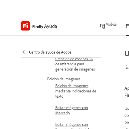
Generar imágenes usando
Imagen
Mobile
Ayuda
Generar imágenes con
Firefly
Ideogram
Generar imágenes con
Runway
U
Centro de ayuda de Adobe
Creación de escenas 3D
de referencia para
Úl
generación de imágenes
Edición de imágenes
Edición de imágenes
Ap
mediante indicaciones de
Fi
texto
Editar imágenes con
Us
Marcado
co
pr
Editar imágenes con
in