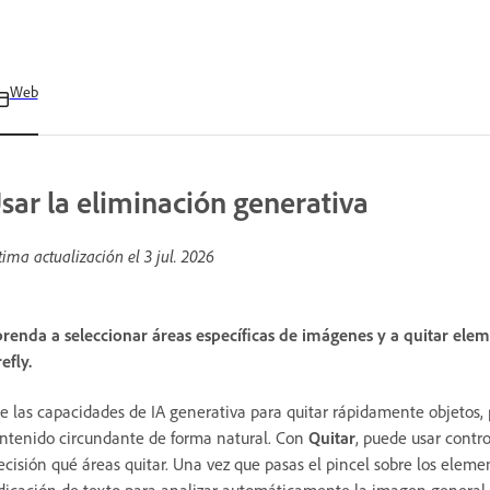
Web
sar la eliminación generativa
tima actualización el
3 jul. 2026
renda a seleccionar áreas específicas de imágenes y a quitar el
refly.
e las capacidades de IA generativa para quitar rápidamente objetos,
ntenido circundante de forma natural. Con
Quitar
, puede usar contr
ecisión qué áreas quitar. Una vez que pasas el pincel sobre los elemen
dicación de texto para analizar automáticamente la imagen general