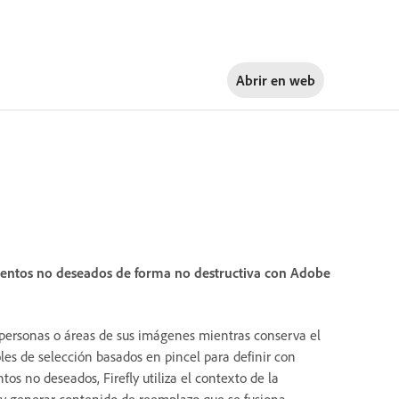
Abrir en
web
ementos no deseados de forma no destructiva con Adobe
 personas o áreas de sus imágenes mientras conserva el
oles de selección basados en pincel para definir con
tos no deseados, Firefly utiliza el contexto de la
 y generar contenido de reemplazo que se fusiona