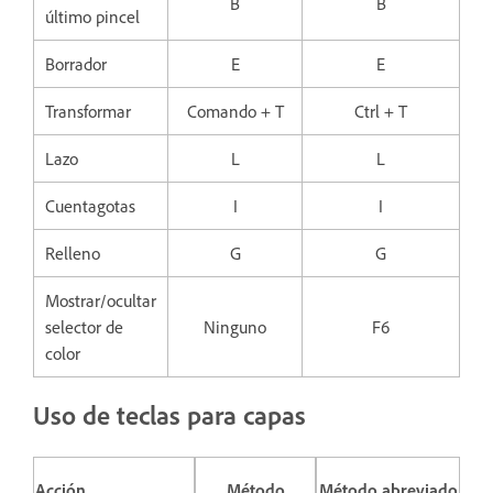
B
B
último pincel
Borrador
E
E
Transformar
Comando + T
Ctrl + T
Lazo
L
L
Cuentagotas
I
I
Relleno
G
G
Mostrar/ocultar
selector de
Ninguno
F6
color
Uso de teclas para capas
Acción
Método
Método abreviado