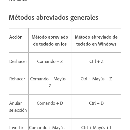
Métodos abreviados generales
Acción
Método abreviado
Método abreviado de
de teclado en ios
teclado en Windows
Deshacer
Comando + Z
Ctrl + Z
Rehacer
Comando + Mayús +
Ctrl + Mayús + Z
Z
Anular
Comando + D
Ctrl + D
selección
Invertir
Comando + Mayús + I
Ctrl + Mayús + I