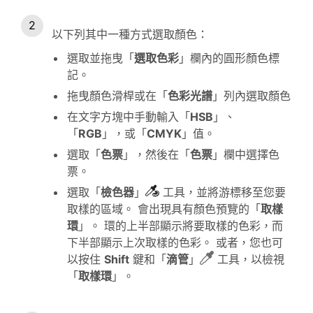
以下列其中一種方式選取顏色：
選取並拖曳「
選取
色彩
」欄內的圓形顏色標
記。
拖曳顏色滑桿或在「
色彩
光譜
」列內選取顏色
在文字方塊中手動輸入「
HSB
」、
「
RGB
」，或「
CMYK
」值。
選取「
色
票
」，然後在「
色
票
」欄中選擇色
票。
選取「
檢色
器
」
工具
，並將游標移至您要
取樣的區域。 會出現具有顏色預覽的「
取樣
環
」。 環的上半部顯示將要取樣的色彩，而
下半部顯示上次取樣的色彩。
或者，您也可
以按住
Shift
鍵和「
滴管
」
工具，以檢視
「
取樣
環
」。