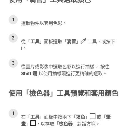
選取物件以套用色彩。
從「
工具
」面板選取「
滴管
」
工具，或按下
I
。
從圖片或影像中選取色彩以進行抽樣。 按住
Shift 鍵
以使用抽樣環進行更精確的選取。
使用「檢色器」工具預覽和套用顏色
在「
工具
」面板中按兩下「
填色
」
或「
筆
畫
」
，以存取「
檢色
器
」對話方塊。