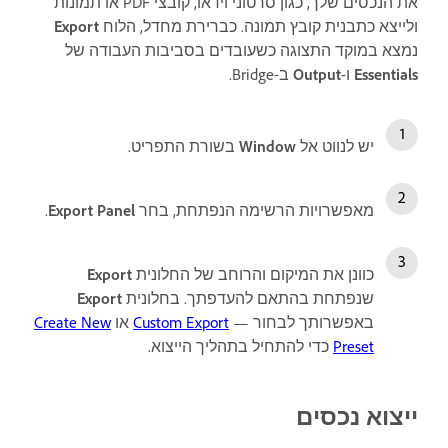
את הנכסים שלך, כגון סרטוני וידאו, קובצי PDF או תמונות
ולייצא כתבנית קובץ תמונה. כברירת מחדל, הלוח
Export
נמצא במוקד התצוגה כשעובדים בסביבות העבודה של
Essentials
ו-
Output
ב-Bridge.
יש לנווט אל
Window
בשורת התפריט.
מאפשרויות הרשימה הנפתחת, בחר
Export Panel
.
כוונן את המיקום והרוחב של החלונית
Export
שנפתחת בהתאם להעדפתך. בחלונית
Export
באפשרותך לבחור —
Custom Export
או
Create New
Preset
כדי להתחיל בתהליך הייצוא.
ייצוא נכסים