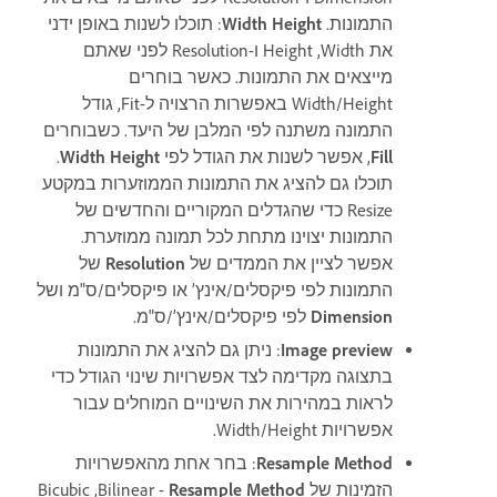
התמונות.
Width Height
: תוכלו לשנות באופן ידני
את Width,‏ Height ו-Resolution לפני שאתם
מייצאים את התמונות. כאשר בוחרים
Width/Height באפשרות הרצויה ל-Fit, גודל
התמונה משתנה לפי המלבן של היעד. כשבוחרים
Fill
, אפשר לשנות את הגודל לפי
Width Height
.
תוכלו גם להציג את התמונות הממוזערות במקטע
Resize כדי שהגדלים המקוריים והחדשים של
התמונות יצוינו מתחת לכל תמונה ממוזערת.
אפשר לציין את הממדים של
Resolution
של
התמונות לפי פיקסלים/אינץ’ או פיקסלים/ס"מ ושל
Dimension
לפי פיקסלים/אינץ’/ס"מ.
Image preview
: ניתן גם להציג את התמונות
בתצוגה מקדימה לצד אפשרויות שינוי הגודל כדי
לראות במהירות את השינויים המוחלים עבור
אפשרויות Width/Height.
Resample Method
: בחר אחת מהאפשרויות
הזמינות של
Resample Method‏
- Bilinear‏, Bicubic