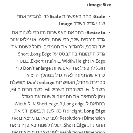
Image Size:
Scale
: בחר באפשרות
Scale
כדי להגדיר אחוז
שינוי גודל בשדה
Image
.
Resize to
: בחר את האפשרות הזו כדי לשנות את
גודל הנכסים שלך, כדי שהם יתאימו או ימלאו אזור
יעד מלבני, ולהגדיר את הממדים. תוכל לשנות את
גודל התמונות בהתבסס על Long Edge, ‏Short
Edge או Width/Height בחלונית Export. בנוסף,
תוכל להפעיל את האפשרות
Don't enlarge
כדי
לוודא שהתמונה לא תוגדל במהלך הייצוא.
כברירת מחדל, האפשרות
Don't enlarge
מופעלת
בשביל Fit ומושבתת בשביל Fill. כשבוחרים ב-
Fit
,
ניתן להתאים את התמונה ולשנות את הגודל
בהתאם ל-Long edge, ל-Short edge או ל-Width
Long Edge
Height.
: תוכלו לשנות באופן ידני את
Dimension ו-Resolution לפני שאתם מייצאים את
התמונות.
Short Edge
: תוכלו לשנות באופן ידני את
Dimension ו-Resolution לפני שאתם מייצאים את