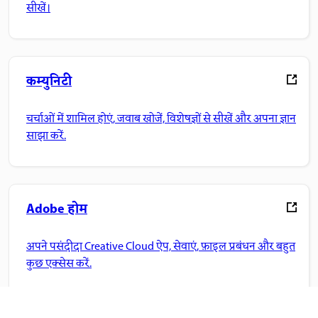
सीखें।
कम्युनिटी
चर्चाओं में शामिल होएं, जवाब खोजें, विशेषज्ञों से सीखें और अपना ज्ञान
साझा करें.
Adobe होम
अपने पसंदीदा Creative Cloud ऐप, सेवाएं, फ़ाइल प्रबंधन और बहुत
कुछ एक्सेस करें.