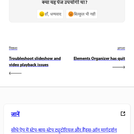
क्या यह पेज उपयोगी था?
हाँ, धन्यवाद
बिल्कुल भी नहीं
पिछला
अगला
Troubleshoot slideshow and
Elements Organizer has quit
video playback issues
जानें
सीधे ऐप में स्टेप-बाय-स्टेप ट्यूटोरियल और हैंड्स-ऑन मार्गदर्शन