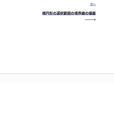
次へ
楕円形の選択範囲の境界線の描画
アドビホーム
気に入りの Creative Cloud アプリ、