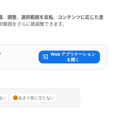
成
、
調整
、
選択範囲を反転
、
コンテンツに応じた塗
択範囲をさらに微調整できます。
い
Web アプリケーション
を開く
はい
あまり役に立たない