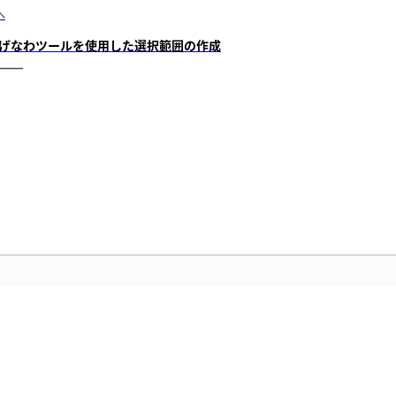
へ
げなわツールを使用した選択範囲の作成
コミュニティ
のビ
ディスカッションに参加し、回答を見
お