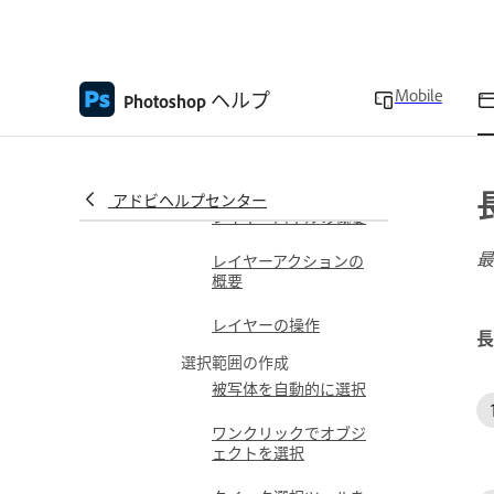
色調の問題と色かぶり
の修正
Mobile
ヘルプ
Photoshop
効果パネルの概要
レイヤー管理
レイヤーについて
アドビヘルプセンター
レイヤーパネルの概要
最
レイヤーアクションの
概要
レイヤーの操作
長
選択範囲の作成
被写体を自動的に選択
ワンクリックでオブジ
ェクトを選択