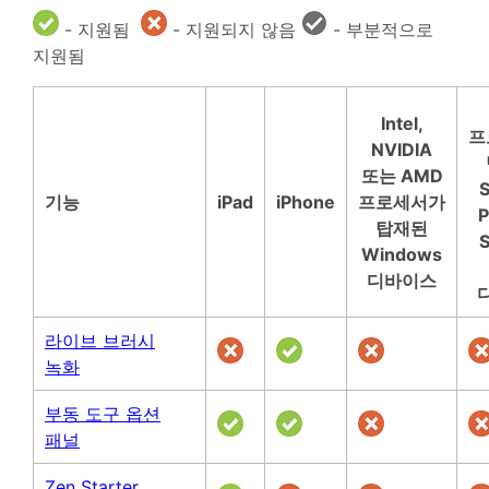
- 지원됨
- 지원되지 않음
- 부분적으로
지원됨
Intel,
프
NVIDIA
또는 AMD
S
기능
iPad
iPhone
프로세서가
P
탑재된
S
Windows
디바이스
라이브 브러시
녹화
부동 도구 옵션
패널
Zen Starter