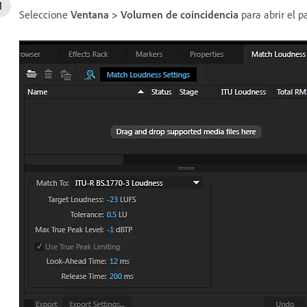
Seleccione
Ventana > Volumen de coincidencia
para abrir el 