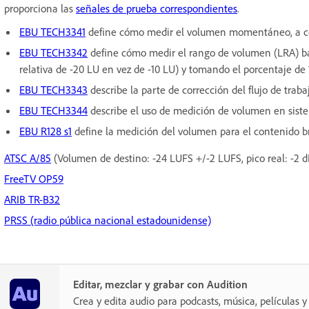
proporciona las
señales de prueba correspondientes
.
EBU TECH3341
define cómo medir el volumen momentáneo, a cor
EBU TECH3342
define cómo medir el rango de volumen (LRA) ba
relativa de -20 LU en vez de -10 LU) y tomando el porcentaje de
EBU TECH3343
describe la parte de corrección del flujo de traba
EBU TECH3344
describe el uso de medición de volumen en siste
EBU R128 s1
define la medición del volumen para el contenido b
ATSC A/85
(Volumen de destino: -24 LUFS +/-2 LUFS, pico real: -2 d
FreeTV OP59
ARIB TR-B32
PRSS (radio pública nacional estadounidense)
Editar, mezclar y grabar con Audition
Crea y edita audio para podcasts, música, películas