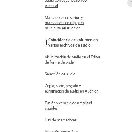
audio con el panel Sonido
esencial
Marcadores de sesión y
marcadores de clip para
multipista en Audition
Coincidencia de volumen en
varios archivos de audio
Visualización de audio en el Editor
de forma de onda
Selección de audio
Copia, corte, pegado y
eliminación de audio en Audition
Fusión y cambio de amplitud
visuales
Uso de marcadores
Inversión, reversión y