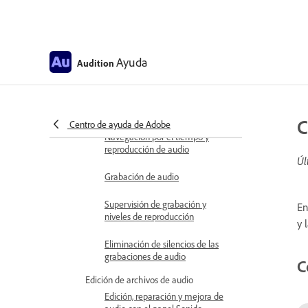
Crear, abrir o importar archivos
Cómo importar archivos con el
panel Archivos
Ayuda
Audition
Extracción de audio desde CD
Formatos de importación
compatibles
C
Centro de ayuda de Adobe
Navegación por el tiempo y
reproducción de audio
Úl
Grabación de audio
Supervisión de grabación y
En
niveles de reproducción
y 
Eliminación de silencios de las
grabaciones de audio
C
Edición de archivos de audio
Edición, reparación y mejora de