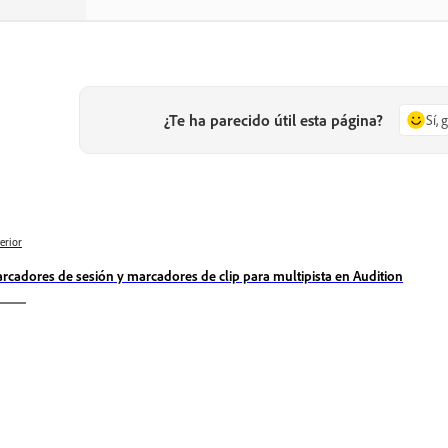
¿Te ha parecido útil esta página?
Sí, 
erior
rcadores de sesión y marcadores de clip para multipista en Audition