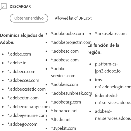
DESCARGAR
Obtener archivo
Allowed list of URLs.txt
*.adobeoobe.com
*.arkoselabs.com
Dominios alojados de
Adobe:
*.adobeprojectm.com
En función de la
*.adobesc.com
región:
*.adobe.com
*.adobesc.com
*.adobe.io
platform-cs-
*.adobe-
jpn3.adobe.io
*.adobecc.com
services.com
ims-
*.adobecces.com
*.adobess.com
na1.adobelogin.co
*.adobeccstatic.com
*.adobesunbreak.com
federatedid-
*.adobedtm.com
*.adobetag.com
na1.services.adob
*.adobeexchange.com
*.behance.net
adobeid-
*.adobegenuine.com
na1.services.adob
*.ftcdn.net
*.adobegov.com
*.typekit.com