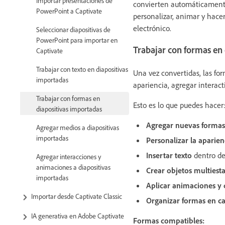
Importar presentaciones de
convierten automáticamen
PowerPoint a Captivate
personalizar, animar y hacer
electrónico.
Seleccionar diapositivas de
PowerPoint para importar en
Trabajar con formas en
Captivate
Trabajar con texto en diapositivas
Una vez convertidas, las fo
importadas
apariencia, agregar interact
Trabajar con formas en
Esto es lo que puedes hacer
diapositivas importadas
Agregar nuevas formas
Agregar medios a diapositivas
importadas
Personalizar la aparie
Insertar texto
dentro de 
Agregar interacciones y
animaciones a diapositivas
Crear objetos multiest
importadas
Aplicar animaciones y 
Importar desde Captivate Classic
Organizar formas en c
IA generativa en Adobe Captivate
Formas compatibles: