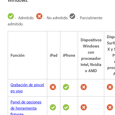
- Admitido.
- No admitido.
- Parcialmente
admitido.
Disp
Dispositivos
Surf
Windows
X y 
con
Función
iPad
iPhone
P
procesador
Intel, Nvidia
pro
o AMD
Grabación de pincel
en vivo
Panel de opciones
de herramienta
flotante