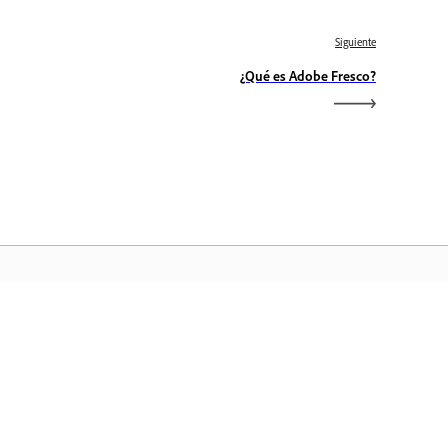
Siguiente
¿Qué es Adobe Fresco?
icio de Adobe
ceda a sus aplicaciones y servicios
voritos de Creative Cloud, gestión de
chivos y mucho más.