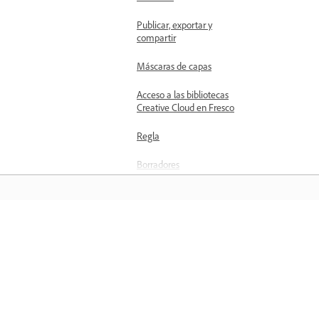
Publicar, exportar y
compartir
Máscaras de capas
Acceso a las bibliotecas
Creative Cloud en Fresco
Regla
Borradores
Añadir su propia fuente
Cuadrículas y alineación
Aprender
Simetría
Adobe Fresco y aplicaciones de
Aprenda con tutoriales en vídeo paso 
Creative Cloud
paso y orientación práctica directame
Adobe Fresco y Photoshop
en la aplicación.