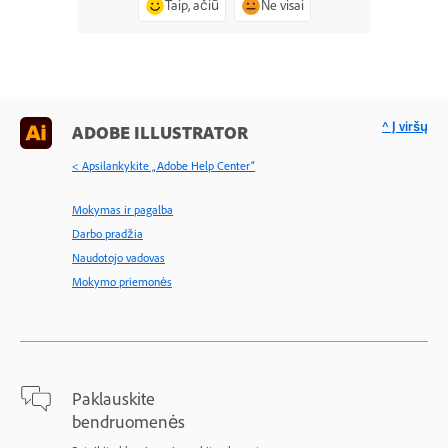
Taip, ačiū
Ne visai
^ Į viršų
ADOBE ILLUSTRATOR
< Apsilankykite „Adobe Help Center“
Mokymas ir pagalba
Darbo pradžia
Naudotojo vadovas
Mokymo priemonės
Paklauskite
bendruomenės