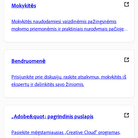
Mokykitės
Mokykitės naudodamiesi vaizdinėmis pažingsnėmis
mokymo priemonėmis ir praktiniais nurodymais pačioje
programoje.
Bendruomenė
Prisijunkite prie diskusijų, raskite atsakymus, mokykitės iš
ekspertų ir dalinkitės savo žiniomis.
„Adobe&quot; pagrindinis puslapis
Pasiekite mėgstamiausias „Creative Cloud“ programas,