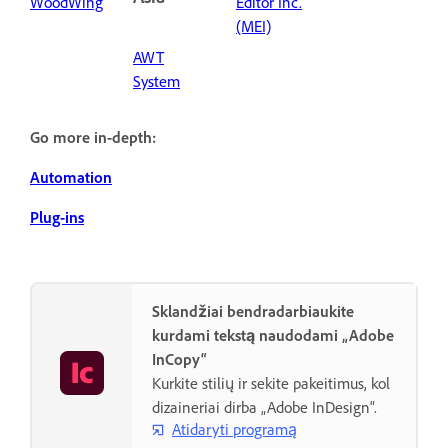
WoodWing
Editor Inc.
(MEI)
AWT
System
Go more in-depth:
Automation
Plug-ins
Sklandžiai bendradarbiaukite
kurdami tekstą naudodami „Adobe
InCopy“
Kurkite stilių ir sekite pakeitimus, kol
dizaineriai dirba „Adobe InDesign“.
Atidaryti programą