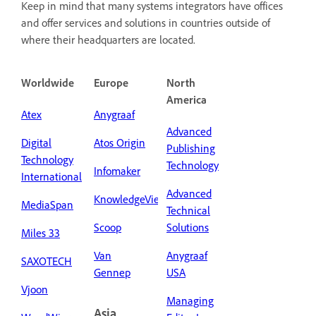
Keep in mind that many systems integrators have offices
and offer services and solutions in countries outside of
where their headquarters are located.
Worldwide
Europe
North
America
Atex
Anygraaf
Advanced
Digital
Atos Origin
Publishing
Technology
Technology
Infomaker
International
Advanced
KnowledgeView
MediaSpan
Technical
Scoop
Solutions
Miles 33
Van
Anygraaf
SAXOTECH
Gennep
USA
Vjoon
Managing
Asia