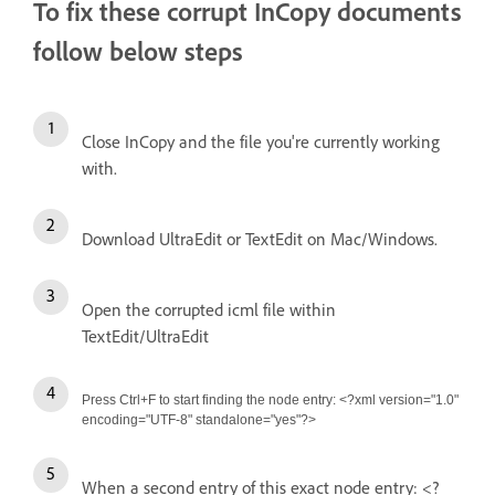
To fix these corrupt InCopy documents
follow below steps
Close InCopy and the file you're currently working
with.
Download UltraEdit or TextEdit on Mac/Windows.
Open the corrupted icml file within
TextEdit/UltraEdit
Press Ctrl+F to start finding the node entry: <?xml version="1.0"
encoding="UTF-8" standalone="yes"?>
When a second entry of this exact node entry: <?