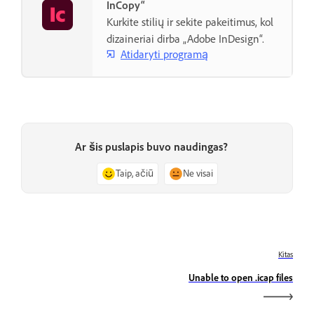
InCopy“
Kurkite stilių ir sekite pakeitimus, kol
dizaineriai dirba „Adobe InDesign“.
Atidaryti programą
Ar šis puslapis buvo naudingas?
Taip, ačiū
Ne visai
Kitas
Unable to open .icap files