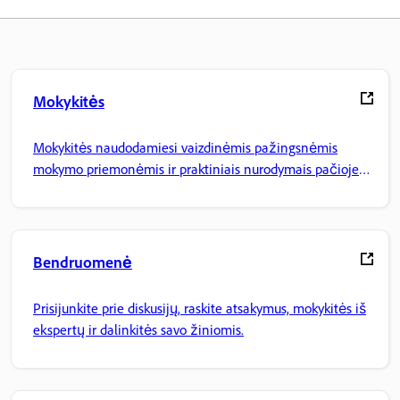
Mokykitės
Mokykitės naudodamiesi vaizdinėmis pažingsnėmis
mokymo priemonėmis ir praktiniais nurodymais pačioje
programoje.
Bendruomenė
Prisijunkite prie diskusijų, raskite atsakymus, mokykitės iš
ekspertų ir dalinkitės savo žiniomis.