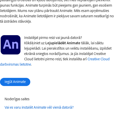
jaunas funkcijas. Animate turpinās būt pieejams gan jauniem, gan esošiem
lietotājiem. Mums nav plānu pārtraukt Animate. Mēs esam apņēmušies
nodrošināt, ka Animate lietotājiem ir piekļuve savam saturam neatkarīgi no
tā izstrādes stāvokļa.
Instalējat pirmo reizi vai jaunā datorā?
Klikšķiniet uz
Lejupielādēt Animate
tālāk, lai sāktu
lejupielādi. Lai pierakstītos un veiktu instalēšanu, izpildiet
ekrānā sniegtos norādījumus. Ja jūs instalējat Creative
Cloud lietotni pirmo reizi, tiek instalēta arī
Creative Cloud
darbvirsmas lietotne
.
Iegūt Animate
Noderīgas saites
Vai es varu instalēt Animate vēl vienā datorā?