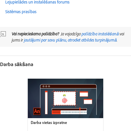
Lejupielādes un instalēšanas forums
Sistēmas prasības
Vai nepieciešama palīdzība?
Ja vajadzīga
palīdzība instalēšanā
vai
jums ir
jautājumi par savu plānu, atrodiet atbildes turpinājumā
.
Darba sākšana
Darba vietas izpratne