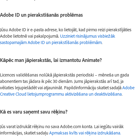
Adobe ID un pierakstīšanās problēmas
Jūsu Adobe ID ir e-pasta adrese, ko lietojāt, kad pirmo reizi pierakstījāties
Adobe lietotnē vai pakalpojumā.
Uzziniet risinājumus visbiežāk
sastopamajām Adobe ID un pierakstīšanās problēmām
.
Kāpēc man jāpierakstās, lai izmantotu Animate?
Licences validēšanas nolūkā jāpierakstās periodiski – mēneša un gada
abonentiem tas jādara ik pēc 30 dienām. Jums jāpierakstās arī tad, ja
vēlaties lejupielādēt vai atjaunināt. Papildinformāciju skatiet sadaļā
Adobe
Creative Cloud lietojumprogrammu aktivizēšana un deaktivizēšana
.
Kā es varu saņemt savu rēķinu?
Jūs varat izdrukāt rēķinu no sava Adobe.com konta. Lai iegūtu vairāk
informācijas, skatiet sadaļu
Apmaksas kvīts vai rēķina izdrukāšana.