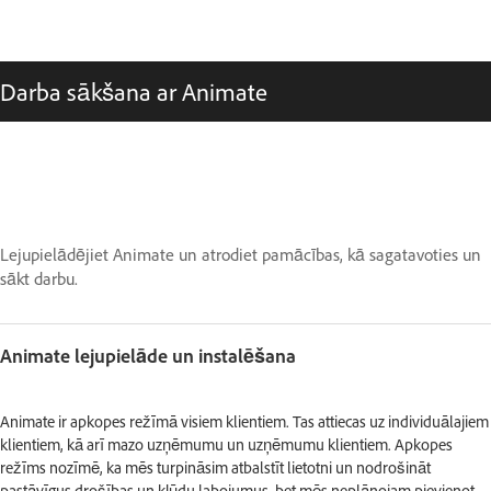
Darba sākšana ar Animate
Lejupielādējiet Animate un atrodiet pamācības, kā sagatavoties un
sākt darbu.
Animate lejupielāde un instalēšana
Animate ir apkopes režīmā visiem klientiem. Tas attiecas uz individuālajiem
klientiem, kā arī mazo uzņēmumu un uzņēmumu klientiem. Apkopes
režīms nozīmē, ka mēs turpināsim atbalstīt lietotni un nodrošināt
pastāvīgus drošības un kļūdu labojumus, bet mēs neplānojam pievienot