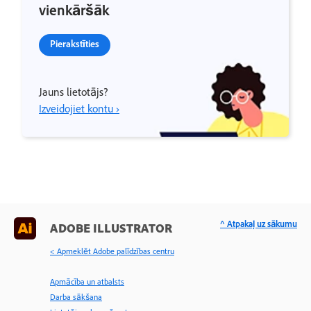
vienkāršāk
Pierakstīties
Jauns lietotājs?
Izveidojiet kontu ›
^ Atpakaļ uz sākumu
ADOBE ILLUSTRATOR
< Apmeklēt Adobe palīdzības centru
Apmācība un atbalsts
Darba sākšana