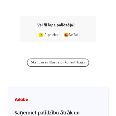
Vai šī lapa palīdzēja?
Jā, paldies
Ne īsti
Skatīt visas Illustrator konsultācijas
Saņemiet palīdzību ātrāk un