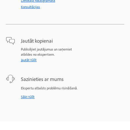
Lietotāja rokasgrāmata
Konsultācijas
Jautāt kopienai
Publicējiet jautājumus un saņemiet
atbildes no ekspertiem.
Jautāt tūlīt
Sazinieties ar mums
Ekspertu atbalsts problēmu risināšanā.
Sākt tūlīt