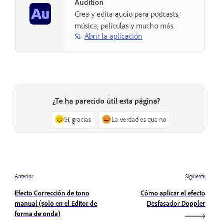
Audition
Crea y edita audio para podcasts,
música, películas y mucho más.
Abrir la aplicación
¿Te ha parecido útil esta página?
Sí, gracias
La verdad es que no
Anterior
Siguiente
Efecto Corrección de tono
Cómo aplicar el efecto
manual (solo en el Editor de
Desfasador Doppler
forma de onda)