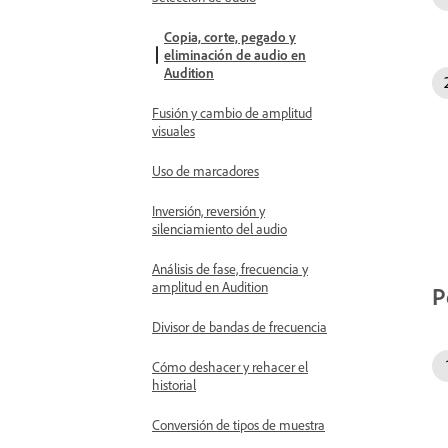
Copia, corte, pegado y
eliminación de audio en
Audition
Fusión y cambio de amplitud
visuales
Uso de marcadores
Inversión, reversión y
silenciamiento del audio
Análisis de fase, frecuencia y
amplitud en Audition
P
Divisor de bandas de frecuencia
Cómo deshacer y rehacer el
historial
Conversión de tipos de muestra