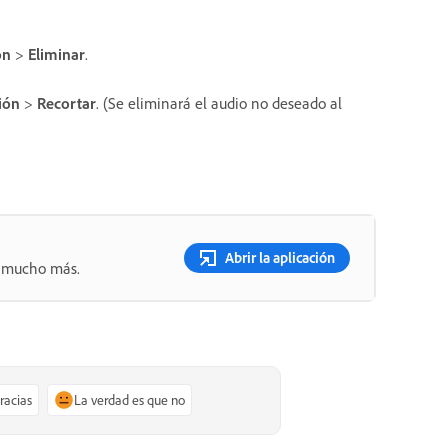
ón
>
Eliminar
.
ión
>
Recortar
. (Se eliminará el audio no deseado al
Abrir la aplicación
 y mucho más.
gracias
La verdad es que no