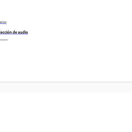
erior
lección de audio
Comunidad
In
a
Participe en debates, encuentre
Ac