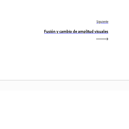
Siguiente
Fusión y cambio de amplitud visuales
icio de Adobe
ceda a sus aplicaciones y servicios