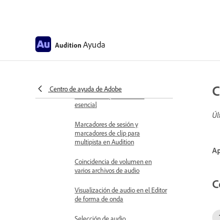
Grabación de audio
Supervisión de grabación y
niveles de reproducción
Ayuda
Audition
Eliminación de silencios de las
grabaciones de audio
Edición de archivos de audio
C
Edición, reparación y mejora de
Centro de ayuda de Adobe
audio con el panel Sonido
esencial
Úl
Marcadores de sesión y
marcadores de clip para
multipista en Audition
Ap
Coincidencia de volumen en
varios archivos de audio
C
Visualización de audio en el Editor
de forma de onda
Selección de audio