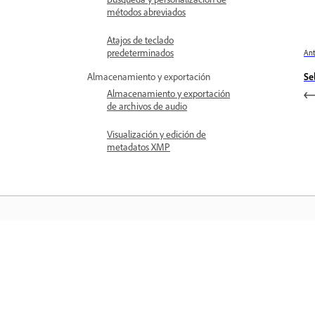
métodos abreviados
Atajos de teclado
predeterminados
Ant
Se
Almacenamiento y exportación
Almacenamiento y exportación
de archivos de audio
Visualización y edición de
metadatos XMP
Aprender
Aprenda con tutoriales en vídeo paso 