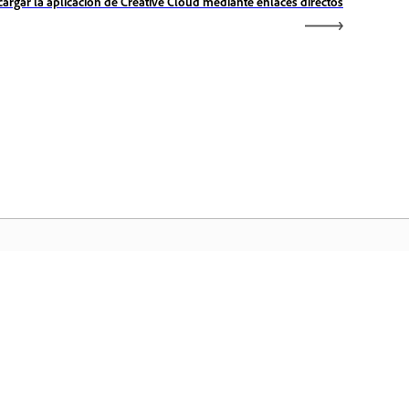
argar la aplicación de Creative Cloud mediante enlaces directos
icio de Adobe
ceda a sus aplicaciones y servicios
voritos de Creative Cloud, gestión de
chivos y mucho más.