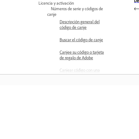
De
Licencia y activación
Números de serie y códigos de
canje
Descripción general del
código de canje
Buscar el código de canje
Canjee su código o tarjeta
de regalo de Adobe
Canjear código con una
suscripción principal
Canjear compra de
Edición para estudiantes y
profesores
Aprender
Código de canje no válido
o revocado
Aprenda con tutoriales en vídeo paso 
paso y orientación práctica directame
Encuentre el número de
en la aplicación.
serie de sus compras de