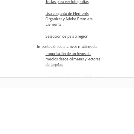
Teclas para ver fotografías
Uso conjunto de Elements
Organizer y Adobe Premiere
Elements
Selección de país o región
Importación de archivos multimedia
Importación de archivos de
medios desde cámaras y lectores
de tarjetas
Importación de medios de forma
masiva
Importación de medios desde la
biblioteca de iPhoto (solo Mac
OS)
Aprender
Importación de fotografías desde
Aprenda con tutoriales en vídeo paso 
un escáner (solo Windows)
paso y orientación práctica directame
Importación de medios de