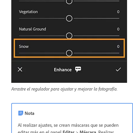
Arrastre el regulador para ajustar y mejorar la fotografía.
Nota
Al realizar ajustes, se crean máscaras que se pueden
editar más en el panel
Editar
>
Máscara
. Realizar