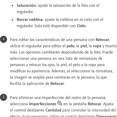
Saturación
:
ajuste la saturación de la foto con el
regulador.
Borrar neblina
:
ajuste la neblina en el cielo con el
regulador. Solo está disponible con
Cielo
.
Para editar las características de una persona con
Retocar
,
utilice el regulador para editar el
pelo
, la
piel
, la
ropa
y mucho
más. Las opciones cambiarán dependiendo de la foto. Puede
seleccionar una persona en una lista de miniaturas de
personas y retocar los ojos, la piel, el pelo o la ropa para
modificar su apariencia. Además, al seleccionar la miniatura,
la imagen se amplía para centrarse en la persona, lo que
facilita la aplicación de
Retocar
.
Para eliminar una imperfección del rostro de la persona,
selecciona
Imperfecciones
en la pestaña
Retocar
. Ajusta
el control deslizante
Cantidad
para controlar la intensidad del
efecto.
Si es necesario, utiliza el control deslizante
Desvanecer