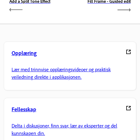
Add a Split Tone Effect
Fill Frame - Guided edit
Opplæring
Lær med trinnvise opplæringsvideoer og praktisk
veiledning direkte i applikasjonen.
Fellesskap
Delta i diskusjoner, finn svar, lær av eksperter og del
kunnskapen din.