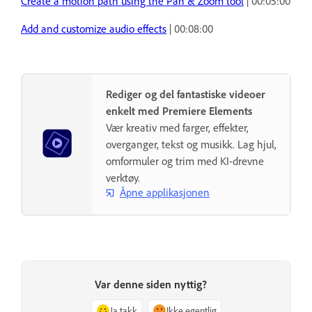
Create a motion path using the Pan & Zoom tool
| 00:05:00
Add and customize audio effects
| 00:08:00
Rediger og del fantastiske videoer
enkelt med Premiere Elements
Vær kreativ med farger, effekter,
overganger, tekst og musikk. Lag hjul,
omformuler og trim med KI-drevne
verktøy.
Åpne applikasjonen
Var denne siden nyttig?
Ja takk
Ikke egentlig