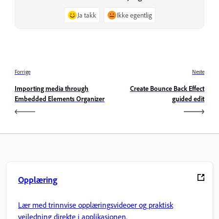
Ja takk
Ikke egentlig
Forrige
Neste
Importing media through
Create Bounce Back Effect
Embedded Elements Organizer
guided edit
Opplæring
Lær med trinnvise opplæringsvideoer og praktisk
veiledning direkte i applikasjonen.