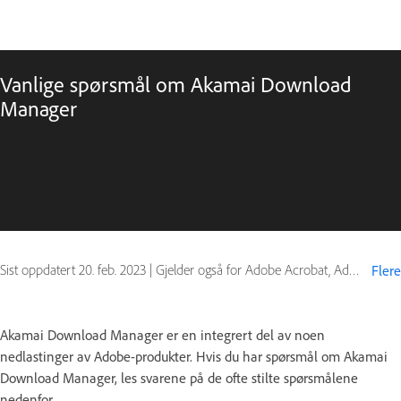
Vanlige spørsmål om Akamai Download
Manager
Sist oppdatert
20. feb. 2023
|
Gjelder også for Adobe Acrobat, Adobe After Effects CS5.5, Adobe Audition, Adobe Bridge CS5.5, Adobe Dreamweaver CS5.5, Adobe InCopy CS5.5, Adobe InDesign CS5.5, Adobe LiveCycle, Adobe Premiere CS5.5, Authorware, ColdFusion, ColdFusion Builder, Creative Suite CS5.5, Device Central, Flash Catalyst CS5.5, Flash Professional CS5.5, FrameMaker, FrameMaker Server, FreeHand, Jrun, OnLocation CS, Ovation, Photoshop Elements, Photoshop Extended, Policy or pricing, Premiere Elements, Presenter, RoboHelp, Soundbooth, Technical Communication Suite, Visual Communicator, eLearning Suite
Flere
Akamai Download Manager er en integrert del av noen
nedlastinger av Adobe-produkter. Hvis du har spørsmål om Akamai
Download Manager, les svarene på de ofte stilte spørsmålene
nedenfor.