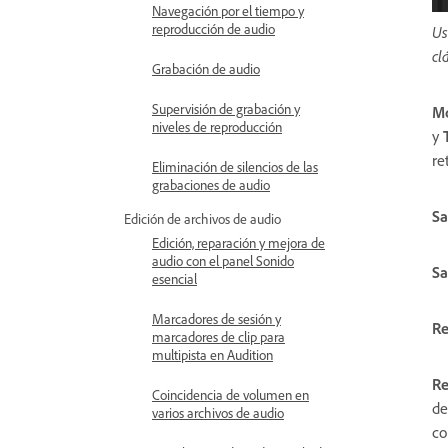
Navegación por el tiempo y
reproducción de audio
Us
cl
Grabación de audio
Supervisión de grabación y
M
niveles de reproducción
y
re
Eliminación de silencios de las
grabaciones de audio
Sa
Edición de archivos de audio
Edición, reparación y mejora de
audio con el panel Sonido
Sa
esencial
Marcadores de sesión y
Re
marcadores de clip para
multipista en Audition
Re
Coincidencia de volumen en
de
varios archivos de audio
co