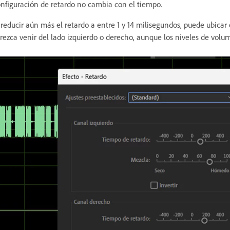
nfiguración de retardo no cambia con el tiempo.
 reducir aún más el retardo a entre 1 y 14 milisegundos, puede ubic
rezca venir del lado izquierdo o derecho, aunque los niveles de volu