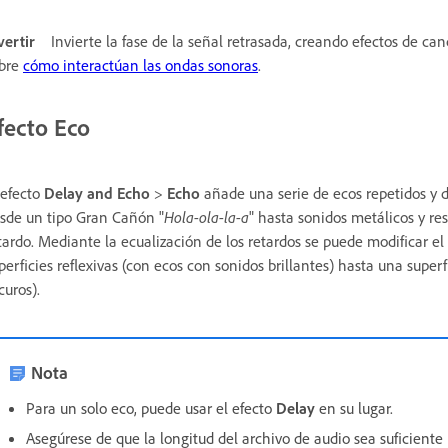
vertir
Invierte la fase de la señal retrasada, creando efectos de can
bre
cómo interactúan las ondas sonoras
.
fecto Eco
 efecto
Delay and Echo
>
Echo
añade una serie de ecos repetidos y d
sde un tipo Gran Cañón "
Hola-ola-la-a
" hasta sonidos metálicos y r
tardo. Mediante la ecualización de los retardos se puede modificar el
perficies reflexivas (con ecos con sonidos brillantes) hasta una sup
curos).
Nota
Para un solo eco, puede usar el efecto
Delay
en su lugar.
Asegúrese de que la longitud del archivo de audio sea suficiente 