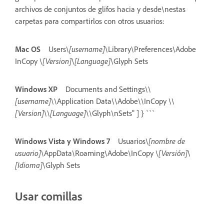
archivos de conjuntos de glifos hacia y desde\nestas
carpetas para compartirlos con otros usuarios:
Mac OS
Users\
[username]
\Library\Preferences\Adobe
InCopy \
[Version]
\
[Language]
\Glyph Sets
Windows XP
Documents and Settings\\
[username]
\\Application Data\\Adobe\\InCopy \\
[Version]
\\
[Language]
\\Glyph\nSets" ] } ```
Windows Vista y Windows 7
Usuarios\
[nombre de
usuario]
\AppData\Roaming\Adobe\InCopy \
[Versión]
\
[Idioma]
\Glyph Sets
Usar comillas