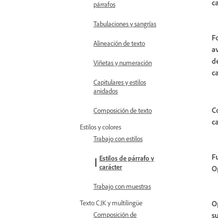
c
párrafos
Tabulaciones y sangrías
F
Alineación de texto
a
d
Viñetas y numeración
c
Capitulares y estilos
anidados
C
Composición de texto
c
Estilos y colores
Trabajo con estilos
F
Estilos de párrafo y
carácter
O
Trabajo con muestras
Texto CJK y multilingüe
O
Composición de
s