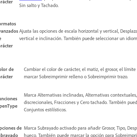
arácter
Sin salto y Tachado.
ormatos
vanzados
Ajusta las opciones de escala horizontal y vertical, Despla
e
vertical e inclinación. También puede seleccionar un idiom
arácter
olor de
Cambiar el color de carácter, el matiz, el grosor, el lími
arácter
marcar Sobreimprimir relleno o Sobreimprimir trazo.
Marca Alternativas inclinadas, Alternativas contextuales
unciones
discrecionales, Fracciones y Cero tachado. También puede
penType
Conjuntos estilísticos.
pciones de
Marca Subrayado activado para añadir Grosor, Tipo, Desp
ubrayado
hueco. También puede marcar la opción para Sobreimpri