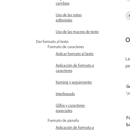
cambios
Uso de las notas
editoriales
Uso de las macros de texto
O
Dar formato al texto
Formato de caracteres
Aplicar formato al texto
La
pa
Aplicación de formato a
caracteres
Kerning y seguimiento
G
\
Interlineado
Glifos y caracteres
especiales
F
Formato de párrafo
b
Aplicación de formato a