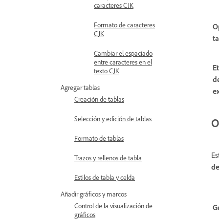
caracteres CJK
Formato de caracteres
O
CJK
t
Cambiar el espaciado
entre caracteres en el
E
texto CJK
d
Agregar tablas
e
Creación de tablas
Selección y edición de tablas
O
Formato de tablas
Es
Trazos y rellenos de tabla
de
Estilos de tabla y celda
Añadir gráficos y marcos
Control de la visualización de
G
gráficos