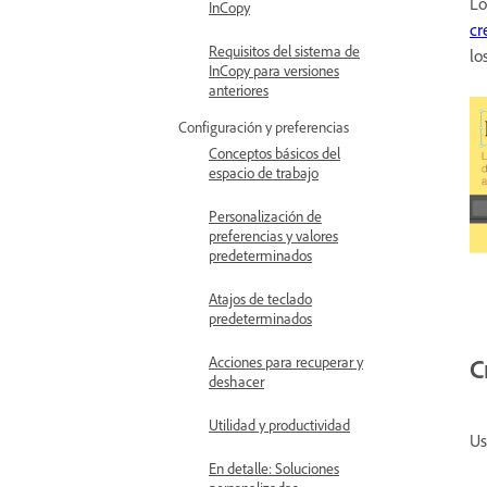
Lo
InCopy
cr
Requisitos del sistema de
lo
InCopy para versiones
anteriores
Configuración y preferencias
Conceptos básicos del
espacio de trabajo
Personalización de
preferencias y valores
predeterminados
Atajos de teclado
predeterminados
Acciones para recuperar y
C
deshacer
Utilidad y productividad
U
En detalle: Soluciones