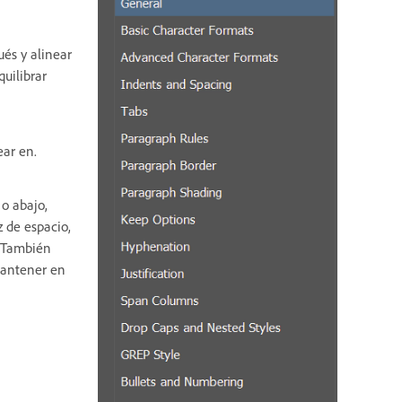
ués y alinear
uilibrar
ear en.
o abajo,
z de espacio,
. También
Mantener en