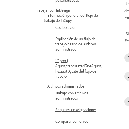
personalizadas
U
Trabajar con InDesign
de
Información general del flujo de
ra
trabajo de InCopy
Colaboración
Si
Explicación de un flujo de
Es
trabajo básico de archivos
administrado
```json {
&quot;trancreatedText&quot;:
[ &quot;Ajuste del flujo de
trabajo
Archivos administrados
Trabajo con archivos
administrados
Paquetes de asignaciones
Compartir contenido