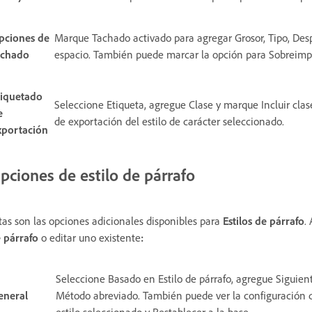
pciones de
Marque Tachado activado para agregar Grosor, Tipo, Desp
achado
espacio. También puede marcar la opción para Sobreimpr
tiquetado
Seleccione Etiqueta, agregue Clase y marque Incluir cla
e
de exportación del estilo de carácter seleccionado.
xportación
pciones de estilo de párrafo
tas son las opciones adicionales disponibles para
Estilos de párrafo
.
 párrafo
o editar uno existente
:
Seleccione Basado en Estilo de párrafo, agregue Siguient
eneral
Método abreviado. También puede ver la configuración d
estilo seleccionado y Restablecer a la base.