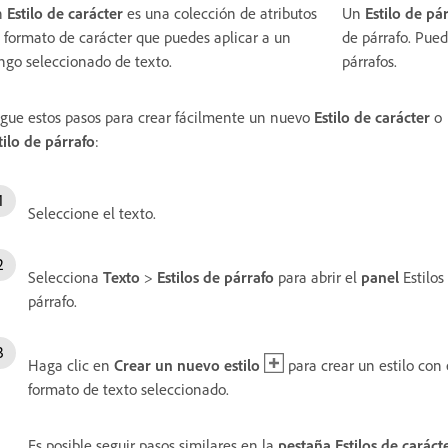
n
Estilo de carácter
es una colección de atributos
Un
Estilo de pá
 formato de carácter que puedes aplicar a un
de párrafo. Pued
ngo seleccionado de texto.
párrafos.
gue estos pasos para crear fácilmente un nuevo
Estilo de carácter
o
tilo de párrafo
:
Seleccione el texto.
Selecciona
Texto
>
Estilos de párrafo
para abrir el
panel
Estilos
párrafo.
Haga clic en
Crear un nuevo estilo
para crear un estilo con 
formato de texto seleccionado.
Es posible seguir pasos similares en la
pestaña Estilos de caráct