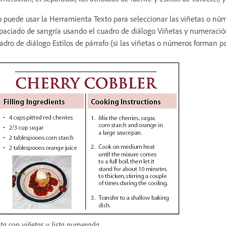
 puede usar la Herramienta Texto para seleccionar las viñetas o númer
paciado de sangría usando el cuadro de diálogo Viñetas y numeración
adro de diálogo Estilos de párrafo (si las viñetas o números forman pa
sta con viñetas y lista numerada