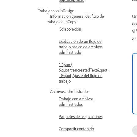
personalizadas
Trabajar con InDesign
Un
Información general del flujo de
trabajo de InCopy
co
Colaboración
vi
as
Explicación de un flujo de
trabajo básico de archivos
administrado
```json {
&quot;trancreatedText&quot;:
[ &quot;Ajuste del flujo de
trabajo
Archivos administrados
Trabajo con archivos
administrados
Paquetes de asignaciones
Compartir contenido