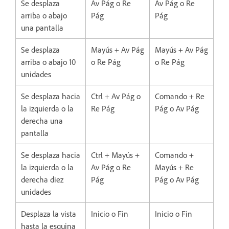
Se desplaza
Av Pág o Re
Av Pág o Re
arriba o abajo
Pág
Pág
una pantalla
Se desplaza
Mayús + Av Pág
Mayús + Av Pág
arriba o abajo 10
o Re Pág
o Re Pág
unidades
Se desplaza hacia
Ctrl + Av Pág o
Comando + Re
la izquierda o la
Re Pág
Pág o Av Pág
derecha una
pantalla
Se desplaza hacia
Ctrl + Mayús +
Comando +
la izquierda o la
Av Pág o Re
Mayús + Re
derecha diez
Pág
Pág o Av Pág
unidades
Desplaza la vista
Inicio o Fin
Inicio o Fin
hasta la esquina