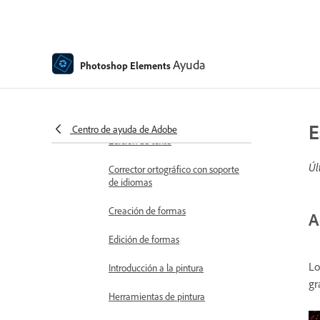
Superposiciones en movimiento
Elementos en movimiento
Ayuda
Photoshop Elements
Moviendo fotos
Adición de formas y texto
Adición de texto
E
Centro de ayuda de Adobe
Edición de texto
Úl
Corrector ortográfico con soporte
de idiomas
Creación de formas
A
Edición de formas
Lo
Introducción a la pintura
gr
Herramientas de pintura