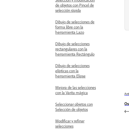
de objetos con Pincel de
selección rápida
Dibujo de selecciones de
forma libre con la
herramienta Lazo
Dibujo de selecciones
rectangulares con la
herramienta Rectángulo
Dibujo de selecciones
elípticas con la
herramienta Elipse
Mejora de las selecciones
con la Varita mágica
Ant
Os
Seleccionar objetos con
Selección de objetos
Modificar y refinar
selecciones