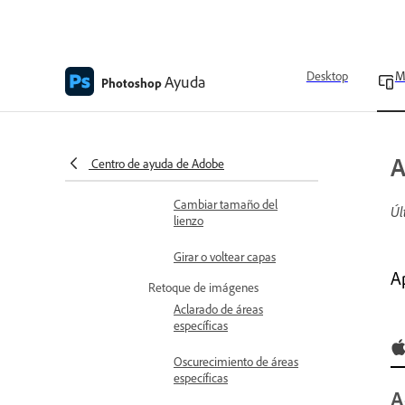
Ver el historial de versiones
Edición de imágenes
Transformación y recorte
Desktop
M
Ayuda
Recorte de imágenes
Photoshop
Ajuste de una parte
específica de una imagen
A
Centro de ayuda de Adobe
Transformar imágenes
Cambiar tamaño del
Úl
lienzo
Girar o voltear capas
A
Retoque de imágenes
Aclarado de áreas
específicas
Oscurecimiento de áreas
específicas
A