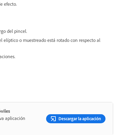
e efecto.
rgo del pincel.
el elíptico o muestreado está rotado con respecto al
aciones.
viles
va aplicación
Descargar la aplicación