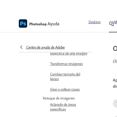
Añadir o importar imágenes
Ver el historial de versiones
Desktop
M
Ayuda
Photoshop
Edición de imágenes
Transformación y recorte
Recorte de imágenes
O
Centro de ayuda de Adobe
Ajuste de una parte
específica de una imagen
Úl
Transformar imágenes
Cambiar tamaño del
lienzo
Ap
di
Girar o voltear capas
Retoque de imágenes
Aclarado de áreas
específicas