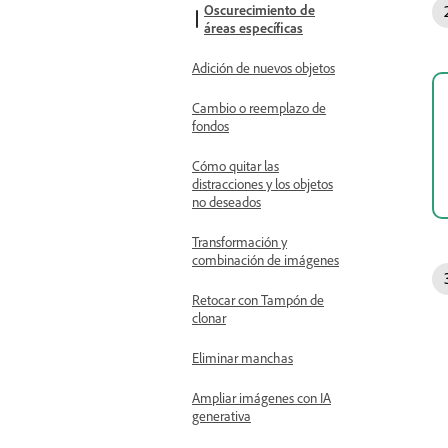
Oscurecimiento de
áreas específicas
Adición de nuevos objetos
Cambio o reemplazo de
fondos
Cómo quitar las
distracciones y los objetos
no deseados
Transformación y
combinación de imágenes
Retocar con Tampón de
clonar
Eliminar manchas
Ampliar imágenes con IA
generativa