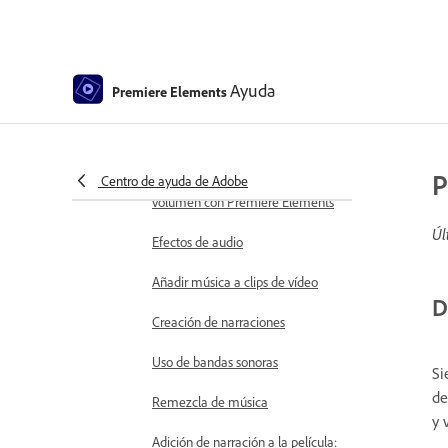
Cielo animado: edición guiada
Seleccione el objeto
Mates animados: edición guiada
Ayuda
Premiere Elements
Exposición doble: edición guiada
Efectos especiales de audio
P
Centro de ayuda de Adobe
Mezcla de audio y ajuste del
volumen con Premiere Elements
Úl
Efectos de audio
Añadir música a clips de vídeo
D
Creación de narraciones
Uso de bandas sonoras
Si
de
Remezcla de música
y 
Adición de narración a la película: