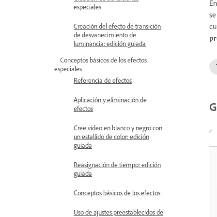
En
especiales
se
cu
Creación del efecto de transición
de desvanecimiento de
pr
luminancia: edición guiada
Conceptos básicos de los efectos
especiales
Referencia de efectos
Aplicación y eliminación de
G
efectos
Cree vídeo en blanco y negro con
un estallido de color: edición
guiada
Reasignación de tiempo: edición
guiada
Conceptos básicos de los efectos
Uso de ajustes preestablecidos de