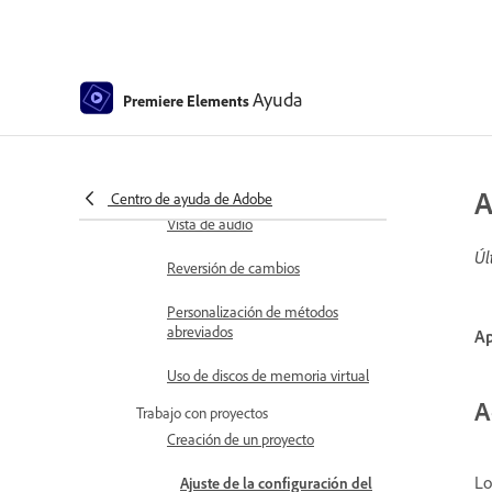
Uso del Monitor de origen y el
Monitor de programa
Preferencias
Ayuda
Premiere Elements
Herramientas
Personalización del teclado para
métodos abreviados de teclado
A
Centro de ayuda de Adobe
Vista de audio
Úl
Reversión de cambios
Personalización de métodos
abreviados
Ap
Uso de discos de memoria virtual
A
Trabajo con proyectos
Creación de un proyecto
Lo
Ajuste de la configuración del