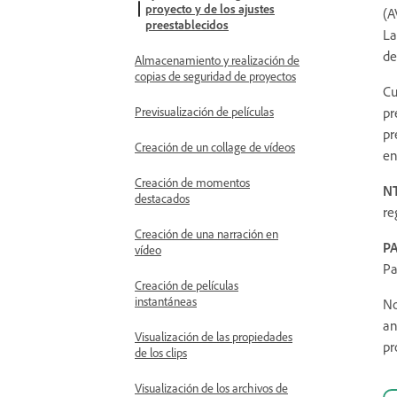
proyecto y de los ajustes
(A
preestablecidos
La
de
Almacenamiento y realización de
copias de seguridad de proyectos
Cu
Previsualización de películas
pr
pr
Creación de un collage de vídeos
en
Creación de momentos
N
destacados
re
Creación de una narración en
P
vídeo
Pa
Creación de películas
instantáneas
No
an
Visualización de las propiedades
pr
de los clips
Visualización de los archivos de