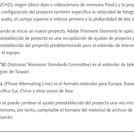
VCHD), origen (disco duro o videocámara de memoria Flash) y la prop
 configuración del proyecto también especifica la velocidad de fotog
 audio, el campo superior e inferior primero y la profundidad de bits d
ando se inicia un nuevo proyecto, Adobe Premiere Elements le aplica
eestablecido de proyecto es una recopilación de ajustes de proyecto p
eestablecido del proyecto predeterminado para el estándar de televi
 el equipo.
TSC
(National Television Standards Committee) es el estándar de tele
gión de Taiwán.
AL
(Phase Alternating Line) es el formato estándar para Europa, Rusia,
cífico Sur, China y otras zonas de Asia.
 se puede cambiar el ajuste preestablecido del proyecto una vez ini
teriores, por tanto, compruebe el formato del material de archivo de
oyecto.