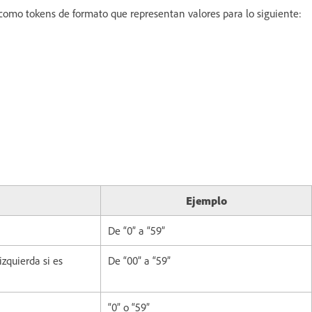
s como tokens de formato que representan valores para lo siguiente:
Ejemplo
De “0” a “59”
zquierda si es
De “00” a “59”
“0” o “59”