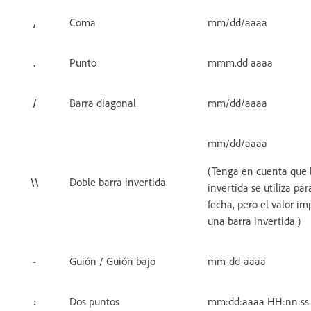
,
Coma
mm/dd/aaaa
.
Punto
mmm.dd aaaa
/
Barra diagonal
mm/dd/aaaa
mm/dd/aaaa
(Tenga en cuenta que l
\\
Doble barra invertida
invertida se utiliza pa
fecha, pero el valor im
una barra invertida.)
-
Guión / Guión bajo
mm-dd-aaaa
:
Dos puntos
mm:dd:aaaa HH:nn:ss