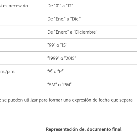
i es necesario.
De “01” a “12”
De “Ene.” a “Dic.”
De “Enero” a “Diciembre”
“99” o “15”
“1999” o “2015”
.m./p.m.
“A” o “P”
“AM” o “PM”
 se pueden utilizar para formar una expresión de fecha que separa
Representación del documento final