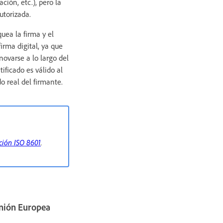
ción, etc.), pero la
autorizada.
uea la firma y el
irma digital, ya que
ovarse a lo largo del
ificado es válido al
o real del firmante.
ación ISO 8601
.
Unión Europea