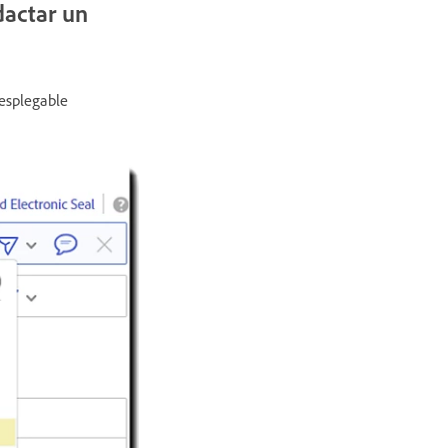
dactar un
desplegable