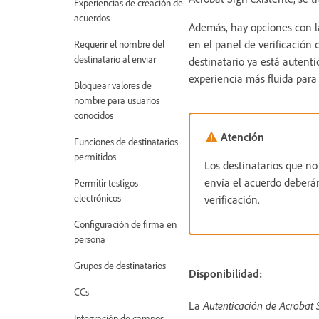
Experiencias de creación de
acuerdos
Además, hay opciones con la
en el panel de verificación 
Requerir el nombre del
destinatario al enviar
destinatario ya está autent
experiencia más fluida para
Bloquear valores de
nombre para usuarios
conocidos
Atención
Funciones de destinatarios
permitidos
Los destinatarios que no
envía el acuerdo deberá
Permitir testigos
electrónicos
verificación.
Configuración de firma en
persona
Grupos de destinatarios
Disponibilidad:
CCs
La
Autenticación de Acrobat
Integración de campos