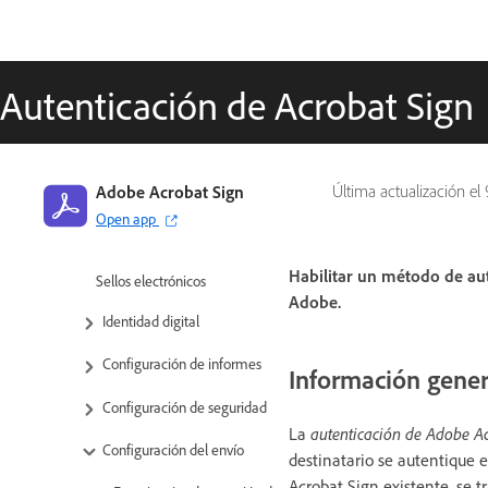
Descripción general de
configuración
Configuración global
Autenticación de Acrobat Sign
Configuración de la cuenta /
Ajustes de marca
Adobe Acrobat Sign
Última actualización el
Preferencias de firma
Open app
Firmas digitales
Habilitar un método de aut
Sellos electrónicos
Adobe.
Identidad digital
Configuración de informes
Información gener
Configuración de seguridad
La
autenticación de Adobe A
Configuración del envío
destinatario se autentique e
Acrobat Sign existente, se t