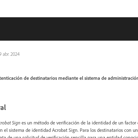
9 abr. 2024
enticación de destinatarios mediante el sistema de administració
al
crobat Sign
es un método de verificación de la identidad de un factor
n el sistema de identidad Acrobat Sign. Para los destinatarios con u
rata de una solicitud de verificación sencilla para una entidad conoci