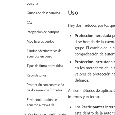
persona
Uso
Grupos de destinatarios
CCs
Hay dos métodos por los que
Integración de campos
Protección heredada
pe
Modificar acuerdos
si se hereda de la cuent
grupo. El cambio de la c
Eliminar destinatarios de
comprobación de autent
acuerdos en curso
Protección incrustada
r
Tipos de firma permitidos
en los metadatos de la 
valores de protección h
Recordatorios
definida.
Protección con contraseña
de documentos firmados
Ambos métodos de aplicación 
internos y externos.
Enviar notificación de
acuerdo a través de
Los
Participantes inte
esté dentro de la autori
Opciones de identificación