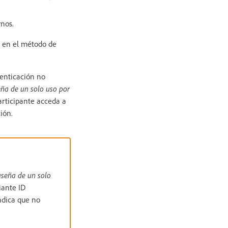
rnos.
a en el método de
tenticación no
ña de un solo uso por
articipante acceda a
ión.
seña de un solo
iante ID
ndica que no