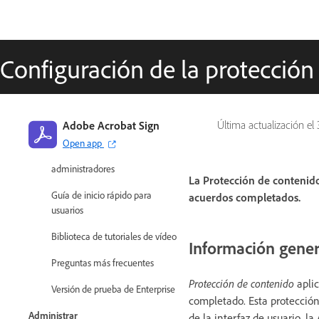
Novedades
Notas previas a la versión
Configuración de la protección
Notas de la versión
Notificaciones importantes
Adobe Acrobat Sign
Última actualización el
Introducción
Open app
Guía de inicio rápido para
administradores
La Protección de contenido
Guía de inicio rápido para
acuerdos completados.
usuarios
Biblioteca de tutoriales de vídeo
Información gener
Preguntas más frecuentes
Protección de contenido
aplic
Versión de prueba de Enterprise
completado. Esta protecció
Administrar
de la interfaz de usuario, la