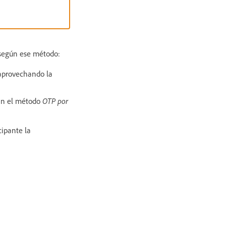
 según ese método:
aprovechando la
zan el método
OTP por
cipante la