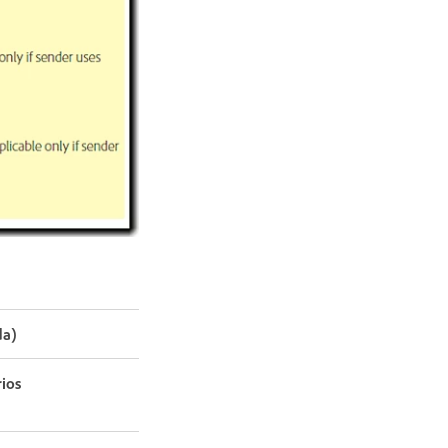
da)
rios