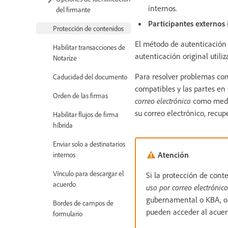
internos.
del firmante
Participantes externos
Protección de contenidos
El método de autenticación 
Habilitar transacciones de
autenticación original utili
Notarize
Para resolver problemas com
Caducidad del documento
compatibles y las partes en
Orden de las firmas
correo electrónico
como medio
su correo electrónico, recu
Habilitar flujos de firma
híbrida
Enviar solo a destinatarios
Atención
internos
Vínculo para descargar el
Si la protección de cont
acuerdo
uso por correo electrónico
gubernamental o KBA, o 
Bordes de campos de
pueden acceder al acuer
formulario