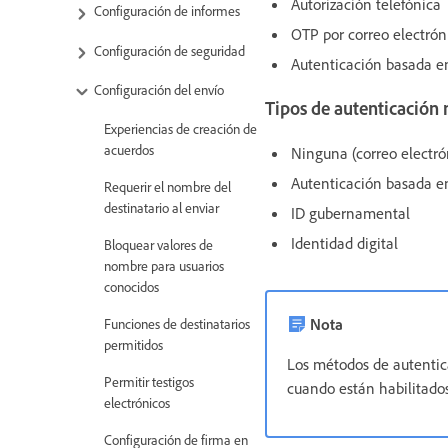
Autorización telefónica
Configuración de informes
OTP por correo electró
Configuración de seguridad
Autenticación basada e
Configuración del envío
Tipos de autenticación 
Experiencias de creación de
acuerdos
Ninguna (correo electró
Autenticación basada en
Requerir el nombre del
destinatario al enviar
ID gubernamental
Identidad digital
Bloquear valores de
nombre para usuarios
conocidos
Nota
Funciones de destinatarios
permitidos
Los métodos de autentic
Permitir testigos
cuando están habilitados
electrónicos
Configuración de firma en