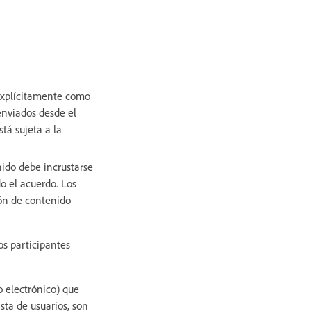
 explícitamente como
enviados desde el
tá sujeta a la
nido debe incrustarse
o el acuerdo. Los
ión de contenido
os participantes
o electrónico) que
ista de usuarios, son