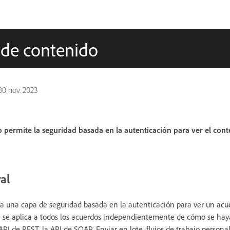
 de contenido
30 nov. 2023
 permite la seguridad basada en la autenticación para ver el cont
al
a una capa de seguridad basada en la autenticación para ver un acu
n se aplica a todos los acuerdos independientemente de cómo se hay
 API de REST, la API de SOAP, Enviar en lote, flujos de trabajo personal