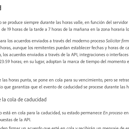
d
se produce siempre durante las horas valle, en función del servidor
 de 19 horas de la tarde a 7 horas de la mañana en la zona horaria loc
ara los acuerdos enviados a través del moderno proceso
Solicitar fir
horas, aunque los remitentes puedan establecer fechas y horas de c
 los acuerdos enviados a través de la API, integraciones o interface
23:59 horas; en su lugar, adoptan la marca de tiempo del momento e
 las horas punta, se pone en cola para su vencimiento, pero se retra
o que garantiza que el evento de caducidad se procese durante las ho
e la cola de caducidad
 está en cola para la caducidad, su estado permanece
En proceso
en
puestas de la API.
eden firmar un acuerdo que esté en cola y recibirán un mensaje de er