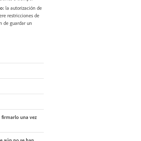
to:
la autorización de
ere restricciones de
ón de guardar un
 firmarlo una vez
ue aún no se han