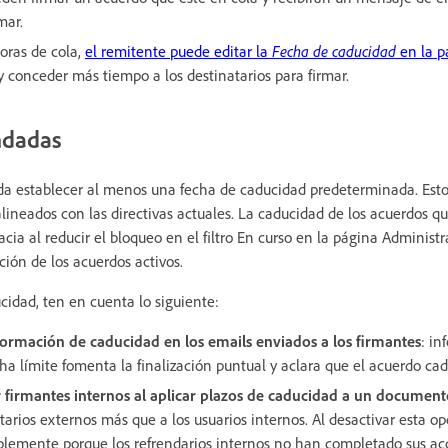
mar.
oras de cola,
el remitente puede editar la
Fecha de caducidad
en la 
y conceder más tiempo a los destinatarios para firmar.
ndadas
a establecer al menos una fecha de caducidad predeterminada. Est
alineados con las directivas actuales. La caducidad de los acuerdos q
ia al reducir el bloqueo en el filtro En curso en la página Administrar
ión de los acuerdos activos.
ucidad, ten en cuenta lo siguiente:
nformación de caducidad en los emails enviados a los firmantes
: in
ha límite fomenta la finalización puntual y aclara que el acuerdo cad
r firmantes internos al aplicar plazos de caducidad a un documen
tarios externos más que a los usuarios internos. Al desactivar esta opc
lemente porque los refrendarios internos no han completado sus ac