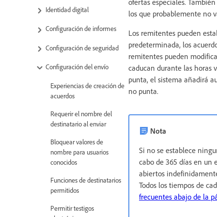
ofertas especiales. También 
Identidad digital
los que probablemente no va
Configuración de informes
Los remitentes pueden esta
predeterminada, los acuerdos
Configuración de seguridad
remitentes pueden modificar
Configuración del envío
caducan durante las horas v
punta, el sistema añadirá a
Experiencias de creación de
no punta.
acuerdos
Requerir el nombre del
destinatario al enviar
Nota
Bloquear valores de
Si no se establece ning
nombre para usuarios
cabo de 365 días en un 
conocidos
abiertos indefinidament
Funciones de destinatarios
Todos los tiempos de cad
permitidos
frecuentes abajo de la p
Permitir testigos