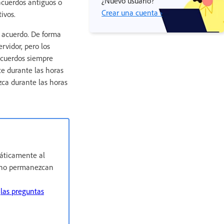
¿Nuevo usuario?
 acuerdos antiguos o
Crear una cuenta ›
ivos.
 acuerdo. De forma
rvidor, pero los
acuerdos siempre
ce durante las horas
zca durante las horas
áticamente al
n no permanezcan
a
las preguntas