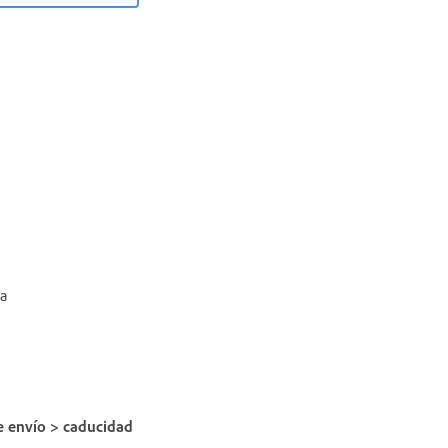
da
e envío > caducidad