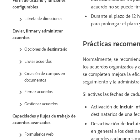
Perfil de usuario y funciones
acuerdo no se puede fir
configurables
Durante el plazo de 12 h
Libreta de direcciones
para prolongar el plazo 
Enviar, firmar y administrar
acuerdos
Prácticas recome
Opciones de destinatario
Normalmente, se recomiend
Enviar acuerdos
los acuerdos organizados y 
Creación de campos en
se completen mejora la eficac
documentos
seguimiento y la administrac
Firmar acuerdos
Si activas las fechas de cad
Gestionar acuerdos
Activación de
Incluir i
destinatarios de una fec
Capacidades y flujos de trabajo de
acuerdos avanzados
Desactivación de
Inclui
en general a los destina
Formularios web
acuerdos caduquen simp