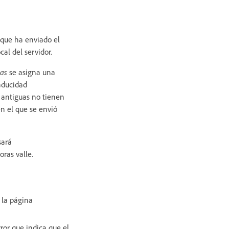
 que ha enviado el
al del servidor.
mas
se asigna una
aducidad
s antiguas no tienen
n el que se envió
sará
ras valle.
 la página
ror que indica que el