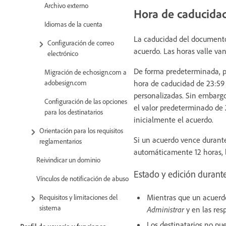
Archivo externo
Hora de caducida
Idiomas de la cuenta
La caducidad del documento 
Configuración de correo
acuerdo. Las horas valle van
electrónico
De forma predeterminada, p
Migración de echosign.com a
hora de caducidad de 23:59 
adobesign.com
personalizadas. Sin embargo,
Configuración de las opciones
el valor predeterminado de 
para los destinatarios
inicialmente el acuerdo.
Orientación para los requisitos
Si un acuerdo vence durante
reglamentarios
automáticamente 12 horas, l
Reivindicar un dominio
Estado y edición durant
Vínculos de notificación de abuso
Mientras que un acuerdo
Requisitos y limitaciones del
sistema
Administrar
y en las res
Los destinatarios no pu