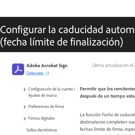
Versión de prueba de Enterprise
Administrar
Administración de usuarios
Configurar la caducidad auto
Administración de grupos
(fecha límite de finalización)
Configuración de cuenta/grupo
Descripción general de
Adobe Acrobat Sign
Última actualización el
configuración
Open app
Configuración global
Permitir que los remitent
Configuración de la cuenta /
Ajustes de marca
después de un tiempo esta
Preferencias de firma
La función
Fecha de caduci
Firmas digitales
destinatarios completen sus
fechas límite de firma, esp
Sellos electrónicos