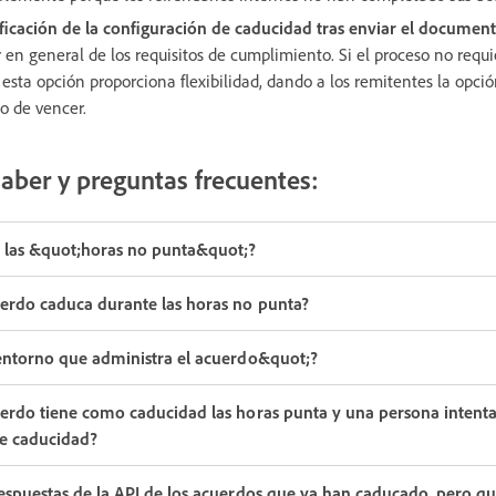
ficación de la configuración de caducidad tras enviar el documen
en general de los requisitos de cumplimiento. Si el proceso no requi
r esta opción proporciona flexibilidad, dando a los remitentes la opci
o de vencer.
aber y preguntas frecuentes:
 las &quot;horas no punta&quot;?
uerdo caduca durante las horas no punta?
;entorno que administra el acuerdo&quot;?
erdo tiene como caducidad las horas punta y una persona intenta
de caducidad?
espuestas de la API de los acuerdos que ya han caducado, pero q