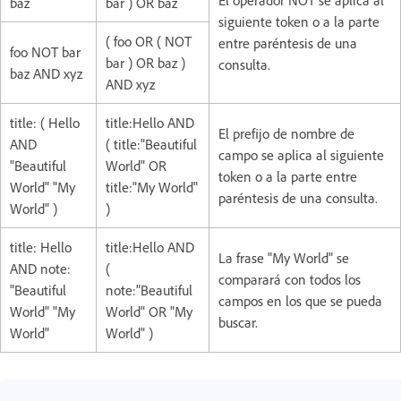
baz
bar ) OR baz
siguiente token o a la parte
( foo OR ( NOT
entre paréntesis de una
foo NOT bar
bar ) OR baz )
consulta.
baz AND xyz
AND xyz
title: ( Hello
title:Hello AND
El prefijo de nombre de
AND
( title:"Beautiful
campo se aplica al siguiente
"Beautiful
World" OR
token o a la parte entre
World" "My
title:"My World"
paréntesis de una consulta.
World" )
)
title: Hello
title:Hello AND
La frase "My World" se
AND note:
(
comparará con todos los
"Beautiful
note:"Beautiful
campos en los que se pueda
World" "My
World" OR "My
buscar.
World"
World" )