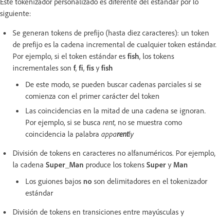
Este tokenizador personalizado es diferente del estándar por lo
siguiente:
Se generan tokens de prefijo (hasta diez caracteres): un token
de prefijo es la cadena incremental de cualquier token estándar.
Por ejemplo, si el token estándar es
fish
, los tokens
incrementales son
f
,
fi
,
fis
y
fish
De este modo, se pueden buscar cadenas parciales si se
comienza con el primer carácter del token
Las coincidencias en la mitad de una cadena se ignoran.
Por ejemplo, si se busca
rent
, no se muestra como
coincidencia la palabra
appa
rent
ly
División de tokens en caracteres no alfanuméricos. Por ejemplo,
la cadena
Super_Man
produce los tokens
Super
y
Man
Los guiones bajos
no
son delimitadores en el tokenizador
estándar
División de tokens en transiciones entre mayúsculas y