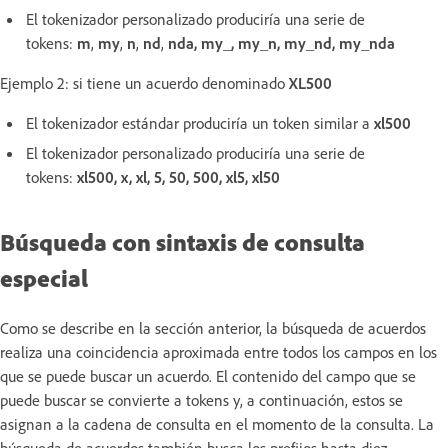
El tokenizador personalizado produciría una serie de
tokens:
m
,
my
,
n
,
nd
,
nda, my_, my_n, my_nd, my_nda
Ejemplo 2: si tiene un acuerdo denominado
XL500
El tokenizador estándar produciría un token similar a
xl500
El tokenizador personalizado produciría una serie de
tokens:
xl500, x, xl, 5, 50, 500,
xl5, xl50
Búsqueda con sintaxis de consulta
especial
Como se describe en la sección anterior, la búsqueda de acuerdos
realiza una coincidencia aproximada entre todos los campos en los
que se puede buscar un acuerdo. El contenido del campo que se
puede buscar se convierte a tokens y, a continuación, estos se
asignan a la cadena de consulta en el momento de la consulta. La
búsqueda de acuerdos también busca los prefijos hasta diez