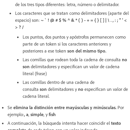
de los tres tipos diferentes: letra, número o delimitador.
Los caracteres que se tratan como delimitadores (aparte del
espacio) son:
~ ` ! @ # $ % ^ & * ( ) - + = { } [ ] | \ . , : ; " ' <
> ? /
Los puntos, dos puntos y apóstrofos permanecen como
parte de un token si los caracteres anteriores y
posteriores a ese token
son del mismo tipo.
Las comillas que rodean toda la cadena de consulta
no
son
delimitadores y especifican un valor de cadena
literal (frase)
Las comillas dentro de una cadena de
consulta
son
delimitadores y
no
especifican un valor de
cadena literal.
Se
elimina la distinción entre mayúsculas y minúsculas.
Por
ejemplo:
, a
,
simple
,
y
fish
A continuación, la búsqueda intenta hacer coincidir el
texto
completo
de cada token con un valor indexado