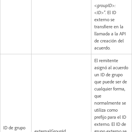
<groupID>:
<ID>".
El ID
externo se
transfiere en la
llamada a la API
de creación del
acuerdo.
El remitente
asignó al acuerdo
un ID de grupo
que puede ser de
cualquier forma,
que
normalmente se
utiliza como
prefijo para el ID
externo. El ID de
ID de grupo
externalGroupId
grupo externo se