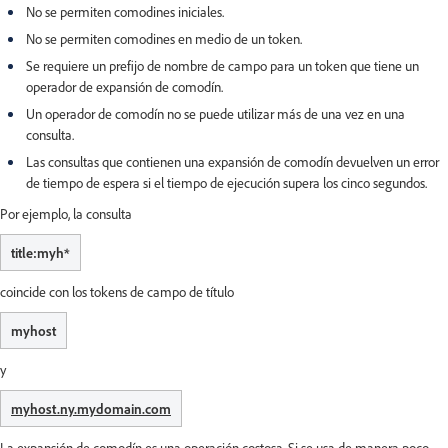
No se permiten comodines iniciales.
No se permiten comodines en medio de un token.
Se requiere un prefijo de nombre de campo para un token que tiene un
operador de expansión de comodín.
Un operador de comodín no se puede utilizar más de una vez en una
consulta.
Las consultas que contienen una expansión de comodín devuelven un error
de tiempo de espera si el tiempo de ejecución supera los cinco segundos.
Por ejemplo, la consulta
title:myh*
coincide con los tokens de campo de título
myhost
y
myhost.ny.mydomain.com
La expansión de comodín es una operación costosa. Si se usa de manera poco